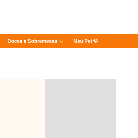
Show
Doces e Sobremesas
Meu Pet 🐶
sub
menu