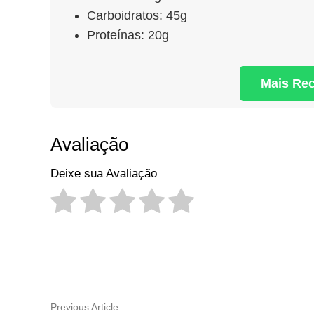
Carboidratos: 45g
Proteínas: 20g
Mais Re
Avaliação
Deixe sua Avaliação
Navegação
Previous
Previous Article