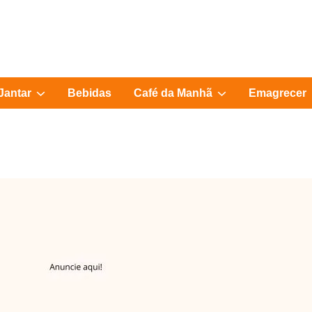
Show
Show
Jantar
Bebidas
Café da Manhã
Emagrecer
sub
sub
menu
menu