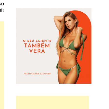
article:
so
l!