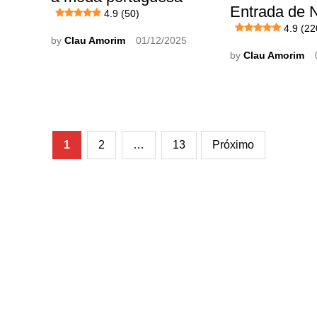
Entrada de N
4.9 (50)
4.9 (22
by
Clau Amorim
01/12/2025
by
Clau Amorim
Paginação
1
2
…
13
Próximo
de
posts