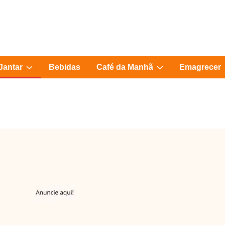
Show
Show
Jantar
Bebidas
Café da Manhã
Emagrecer
sub
sub
menu
menu