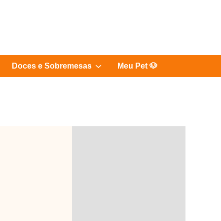
Show
Doces e Sobremesas
Meu Pet 🐶
sub
menu