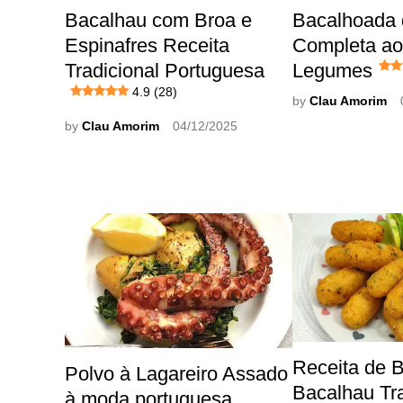
Bacalhau com Broa e
Bacalhoada 
Espinafres Receita
Completa ao
Tradicional Portuguesa
Legumes
4.9 (28)
by
Clau Amorim
by
Clau Amorim
04/12/2025
Receita de B
Polvo à Lagareiro Assado
Bacalhau Tra
à moda portuguesa