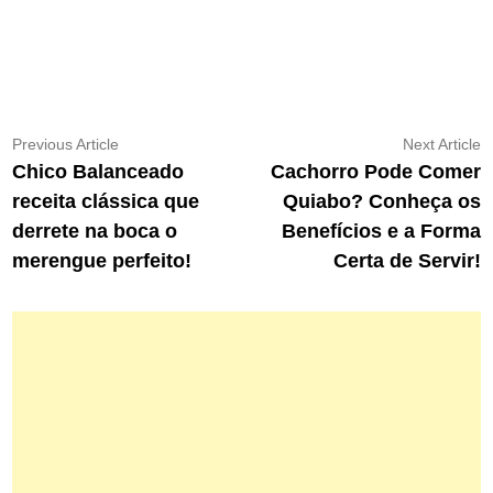
Navegação
Previous
N
Previous Article
Next Article
article:
ar
Chico Balanceado
Cachorro Pode Comer
de
receita clássica que
Quiabo? Conheça os
Post
derrete na boca o
Benefícios e a Forma
merengue perfeito!
Certa de Servir!