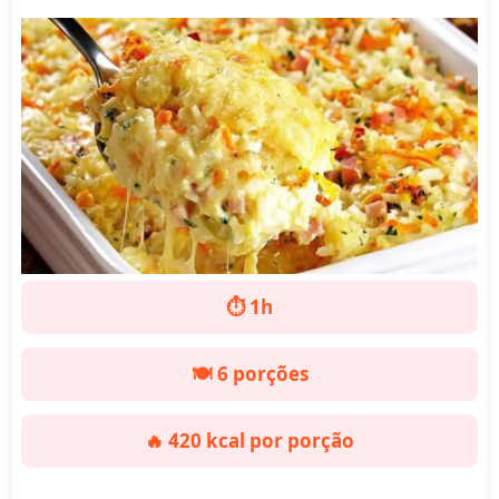
⏱️ 1h
🍽️ 6 porções
🔥 420 kcal por porção