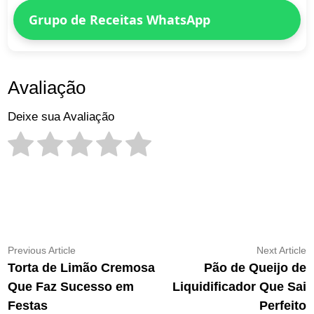
Grupo de Receitas WhatsApp
Avaliação
Deixe sua Avaliação
Navegação
Previous
N
Previous Article
Next Article
article:
ar
Torta de Limão Cremosa
Pão de Queijo de
de
Que Faz Sucesso em
Liquidificador Que Sai
Post
Festas
Perfeito