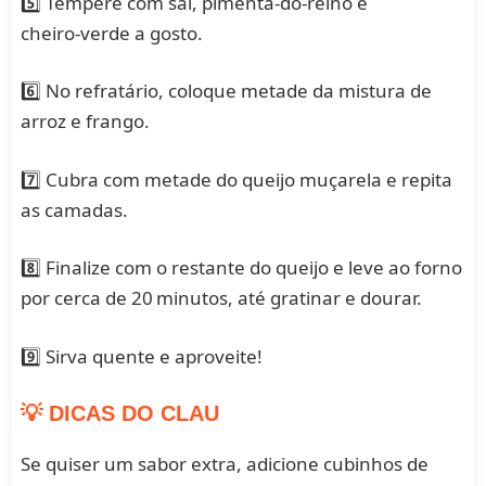
5️⃣ Tempere com sal, pimenta‑do‑reino e
cheiro‑verde a gosto.
6️⃣ No refratário, coloque metade da mistura de
arroz e frango.
7️⃣ Cubra com metade do queijo muçarela e repita
as camadas.
8️⃣ Finalize com o restante do queijo e leve ao forno
por cerca de 20 minutos, até gratinar e dourar.
9️⃣ Sirva quente e aproveite!
💡 DICAS DO CLAU
Se quiser um sabor extra, adicione cubinhos de