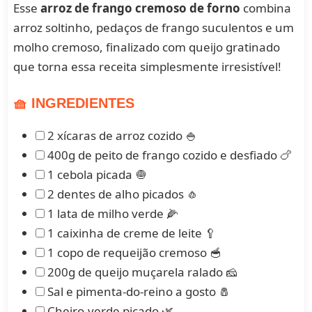
Esse
arroz de frango cremoso de forno
combina
arroz soltinho, pedaços de frango suculentos e um
molho cremoso, finalizado com queijo gratinado
que torna essa receita simplesmente irresistível!
🧺 INGREDIENTES
2 xícaras de arroz cozido 🍚
400g de peito de frango cozido e desfiado 🍗
1 cebola picada 🧅
2 dentes de alho picados 🧄
1 lata de milho verde 🌽
1 caixinha de creme de leite 🥄
1 copo de requeijão cremoso 🥣
200g de queijo muçarela ralado 🧀
Sal e pimenta‑do‑reino a gosto 🧂
Cheiro‑verde picado 🌿