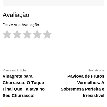
Avaliação
Deixe sua Avaliação
Navegação
Previous
N
Previous Article
Next Article
article:
ar
Vinagrete para
Pavlova de Frutos
de
Churrasco: O Toque
Vermelhos: A
Post
Final Que Faltava no
Sobremesa Perfeita e
Seu Churrasco!
Irresistível