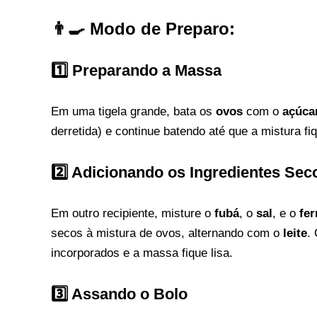
👨‍🍳 Modo de Preparo:
1️⃣ Preparando a Massa
Em uma tigela grande, bata os
ovos
com o
açúca
derretida) e continue batendo até que a mistura f
2️⃣ Adicionando os Ingredientes Sec
Em outro recipiente, misture o
fubá
, o
sal
, e o
fe
secos à mistura de ovos, alternando com o
leite
.
incorporados e a massa fique lisa.
3️⃣ Assando o Bolo