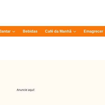
Show
Show
Jantar
Bebidas
Café da Manhã
Emagrecer
sub
sub
menu
menu