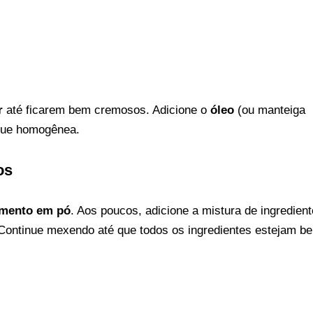
r
até ficarem bem cremosos. Adicione o
óleo
(ou manteiga
ique homogênea.
os
rmento em pó
. Aos poucos, adicione a mistura de ingredien
 Continue mexendo até que todos os ingredientes estejam b