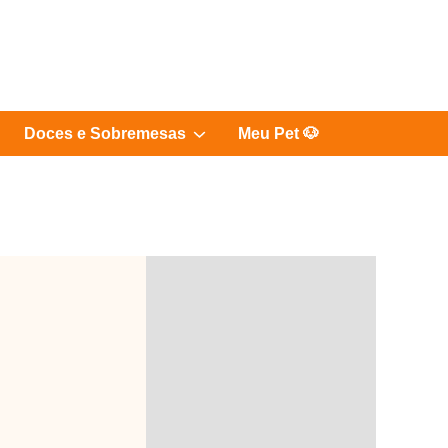
Show
Doces e Sobremesas
Meu Pet 🐶
sub
menu