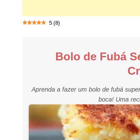
5
(
8
)
Bolo de Fubá S
C
Aprenda a fazer um bolo de fubá super
boca! Uma recei