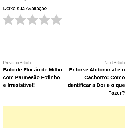
Deixe sua Avaliação
Navegação
Previous
N
Previous Article
Next Article
article:
ar
Bolo de Flocão de Milho
Entorse Abdominal em
de
com Parmesão Fofinho
Cachorro: Como
Post
e Irresistível!
Identificar a Dor e o que
Fazer?