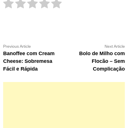
Navegação
Previous
N
Previous Article
Next Article
article:
ar
Banoffee com Cream
Bolo de Milho com
de
Cheese: Sobremesa
Flocão – Sem
Post
Fácil e Rápida
Complicação