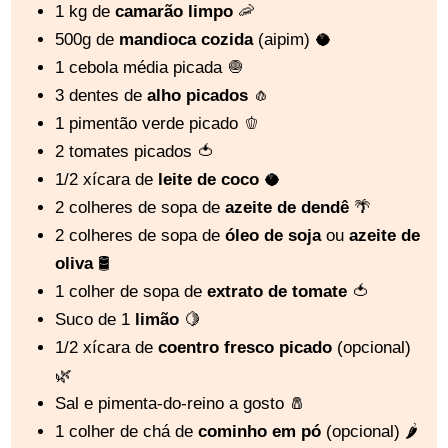
1 kg de
camarão limpo
🦐
500g de
mandioca cozida
(aipim) 🥥
1 cebola média picada 🧅
3 dentes de
alho picados
🧄
1 pimentão verde picado 🫑
2 tomates picados 🍅
1/2 xícara de
leite de coco
🥥
2 colheres de sopa de
azeite de dendê
🌴
2 colheres de sopa de
óleo de soja
ou
azeite de
oliva
🛢️
1 colher de sopa de
extrato de tomate
🍅
Suco de 1
limão
🍋
1/2 xícara de
coentro fresco picado
(opcional)
🌿
Sal e pimenta-do-reino a gosto 🧂
1 colher de chá de
cominho em pó
(opcional) 🌶️