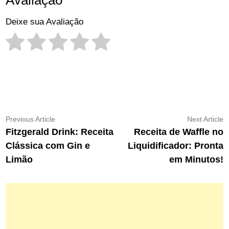
Avaliação
Deixe sua Avaliação
Navegação
Previous
N
Previous Article
Next Article
article:
ar
Fitzgerald Drink: Receita
Receita de Waffle no
de
Clássica com Gin e
Liquidificador: Pronta
Post
Limão
em Minutos!