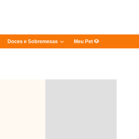
Show
Doces e Sobremesas
Meu Pet 🐶
sub
menu