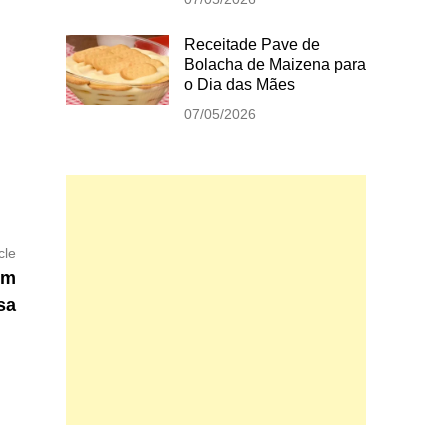
Receitade Pave de
Bolacha de Maizena para
o Dia das Mães
07/05/2026
Next
cle
article:
om
sa