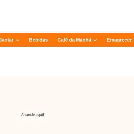
Show
Show
Jantar
Bebidas
Café da Manhã
Emagrecer
sub
sub
menu
menu