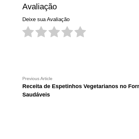
Avaliação
Deixe sua Avaliação
Navegação
Previous
Previous Article
article:
Receita de Espetinhos Vegetarianos no For
de
Saudáveis
Post