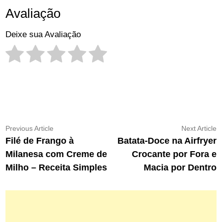
Avaliação
Deixe sua Avaliação
Navegação
Previous
N
Previous Article
Next Article
article:
ar
Filé de Frango à
Batata-Doce na Airfryer
de
Milanesa com Creme de
Crocante por Fora e
Post
Milho – Receita Simples
Macia por Dentro