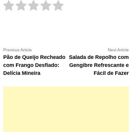
Navegação
Previous
N
Previous Article
Next Article
article:
ar
Pão de Queijo Recheado
Salada de Repolho com
de
com Frango Desfiado:
Gengibre Refrescante e
Post
Delícia Mineira
Fácil de Fazer