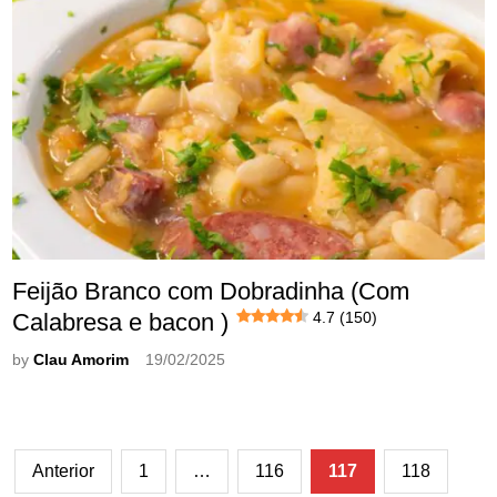
Feijão Branco com Dobradinha (Com
Calabresa e bacon )
4.7 (150)
by
Clau Amorim
19/02/2025
Paginação
Anterior
1
…
116
117
118