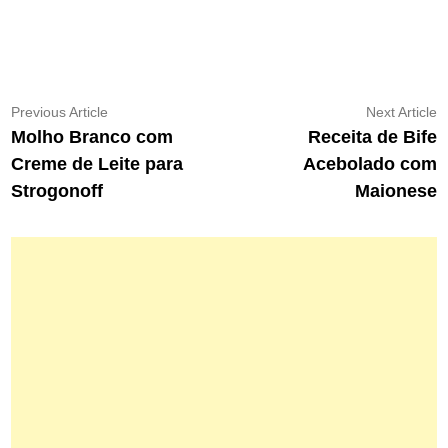
Navegação
Previous
N
Previous Article
Next Article
article:
ar
Molho Branco com
Receita de Bife
de
Creme de Leite para
Acebolado com
Post
Strogonoff
Maionese