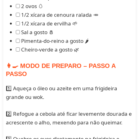
2 ovos 🥚
1/2 xícara de cenoura ralada 🥕
1/2 xícara de ervilha 🌱
Sal a gosto 🧂
Pimenta-do-reino a gosto 🌶️
Cheiro-verde a gosto 🌿
👩‍🍳 MODO DE PREPARO – PASSO A
PASSO
1️⃣ Aqueça o óleo ou azeite em uma frigideira
grande ou wok.
2️⃣ Refogue a cebola até ficar levemente dourada e
acrescente o alho, mexendo para não queimar.
3️⃣ Quebre os ovos diretamente na frigideira e