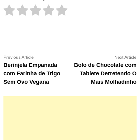
Navegação
Previous
N
Previous Article
Next Article
article:
ar
Berinjela Empanada
Bolo de Chocolate com
de
com Farinha de Trigo
Tablete Derretendo O
Post
Sem Ovo Vegana
Mais Molhadinho