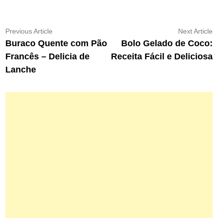
Navegação
Previous
N
Previous Article
Next Article
article:
ar
Buraco Quente com Pão
Bolo Gelado de Coco:
de
Francês – Delicia de
Receita Fácil e Deliciosa
Post
Lanche