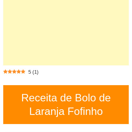
5
(
1
)
Receita de Bolo de
Laranja Fofinho