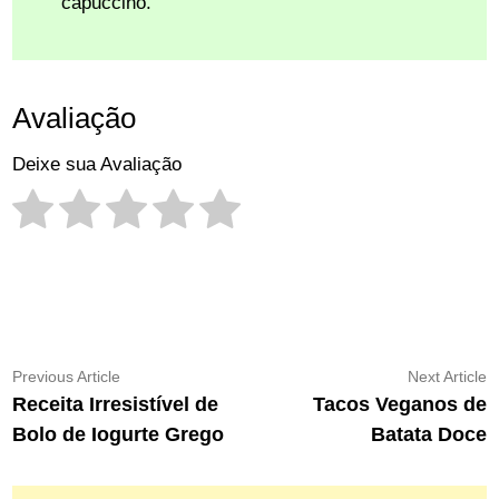
capuccino.
Avaliação
Deixe sua Avaliação
Navegação
Previous
N
Previous Article
Next Article
article:
ar
Receita Irresistível de
Tacos Veganos de
de
Bolo de Iogurte Grego
Batata Doce
Post