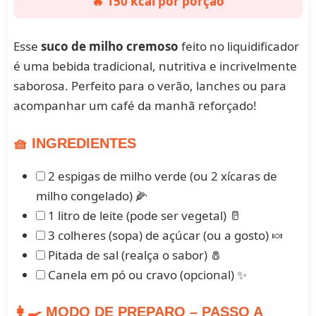
🔥 150 kcal por porção
Esse
suco de milho cremoso
feito no liquidificador
é uma bebida tradicional, nutritiva e incrivelmente
saborosa. Perfeito para o verão, lanches ou para
acompanhar um café da manhã reforçado!
🧺 INGREDIENTES
2 espigas de milho verde (ou 2 xícaras de
milho congelado) 🌽
1 litro de leite (pode ser vegetal) 🥛
3 colheres (sopa) de açúcar (ou a gosto) 🍬
Pitada de sal (realça o sabor) 🧂
Canela em pó ou cravo (opcional) ✨
👩‍🍳 MODO DE PREPARO – PASSO A