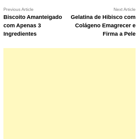
Navegação
Previous
N
Previous Article
Next Article
article:
ar
Biscoito Amanteigado
Gelatina de Hibisco com
de
com Apenas 3
Colágeno Emagrecer e
Post
Ingredientes
Firma a Pele