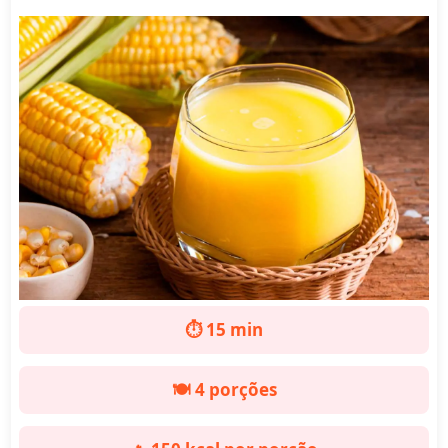
⏱️ 15 min
🍽️ 4 porções