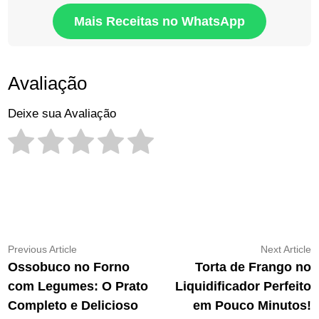
Mais Receitas no WhatsApp
Avaliação
Deixe sua Avaliação
Navegação
Previous
N
Previous Article
Next Article
article:
ar
Ossobuco no Forno
Torta de Frango no
de
com Legumes: O Prato
Liquidificador Perfeito
Post
Completo e Delicioso
em Pouco Minutos!