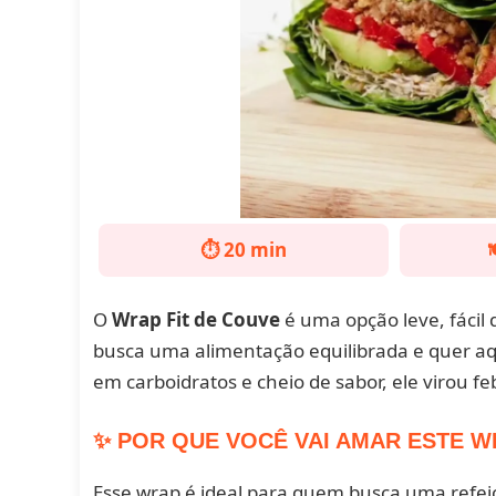
⏱️ 20 min

O
Wrap Fit de Couve
é uma opção leve, fácil
busca uma alimentação equilibrada e quer aqu
em carboidratos e cheio de sabor, ele virou 
✨ POR QUE VOCÊ VAI AMAR ESTE W
Esse wrap é ideal para quem busca uma refeiçã