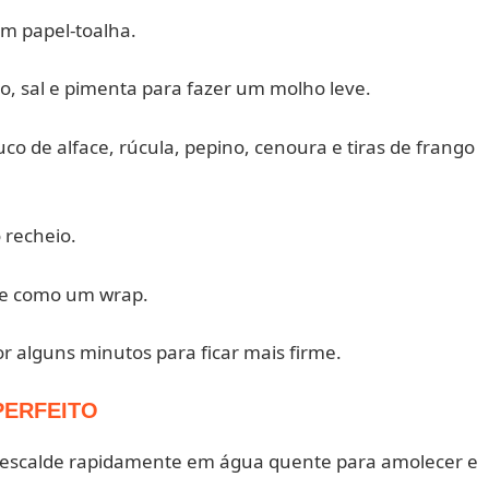
om papel-toalha.
ão, sal e pimenta para fazer um molho leve.
co de alface, rúcula, pepino, cenoura e tiras de frango
 recheio.
ole como um wrap.
or alguns minutos para ficar mais firme.
PERFEITO
, escalde rapidamente em água quente para amolecer e