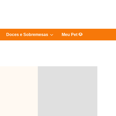
Show
Doces e Sobremesas
Meu Pet 🐶
sub
menu