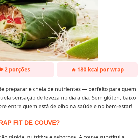
️ 2 porções
🔥 180 kcal por wrap
 de preparar e cheia de nutrientes — perfeito para quem
ela sensação de leveza no dia a dia. Sem glúten, baixo
febre entre quem está de olho na saúde e no bem-estar!
RAP FIT DE COUVE?
o rápida, nutritiva e saborosa. A couve substitui a