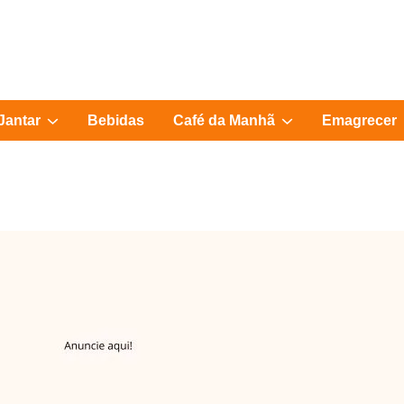
Show
Show
Jantar
Bebidas
Café da Manhã
Emagrecer
sub
sub
menu
menu