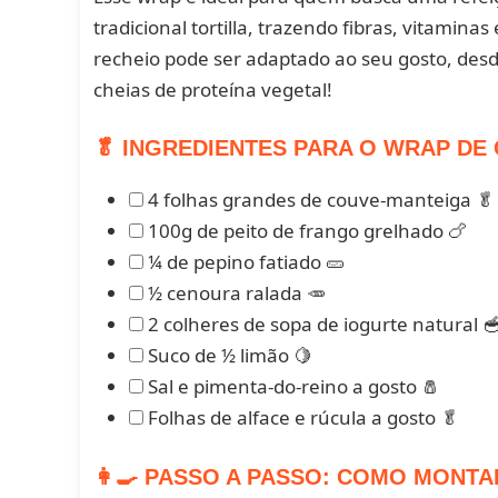
tradicional tortilla, trazendo fibras, vitami
recheio pode ser adaptado ao seu gosto, des
cheias de proteína vegetal!
🥬 INGREDIENTES PARA O WRAP DE
4 folhas grandes de couve-manteiga 🥬
100g de peito de frango grelhado 🍗
¼ de pepino fatiado 🥒
½ cenoura ralada 🥕
2 colheres de sopa de iogurte natural 
Suco de ½ limão 🍋
Sal e pimenta-do-reino a gosto 🧂
Folhas de alface e rúcula a gosto 🥬
👩‍🍳 PASSO A PASSO: COMO MONT