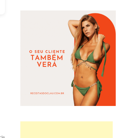
Next
cle