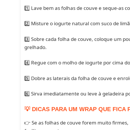
1️⃣ Lave bem as folhas de couve e seque-as c
2️⃣ Misture o iogurte natural com suco de lim
3️⃣ Sobre cada folha de couve, coloque um pou
grelhado.
4️⃣ Regue com o molho de iogurte por cima do
5️⃣ Dobre as laterais da folha de couve e enr
6️⃣ Sirva imediatamente ou leve à geladeira p
💡 DICAS PARA UM WRAP QUE FICA 
👉 Se as folhas de couve forem muito firmes