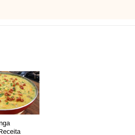
nga
 Receita