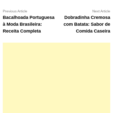
Navegação
Previous
N
Previous Article
Next Article
article:
ar
Bacalhoada Portuguesa
Dobradinha Cremosa
de
à Moda Brasileira:
com Batata: Sabor de
Post
Receita Completa
Comida Caseira