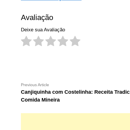
Avaliação
Deixe sua Avaliação
Navegação
Previous
Previous Article
article:
Canjiquinha com Costelinha: Receita Tradic
de
Comida Mineira
Post