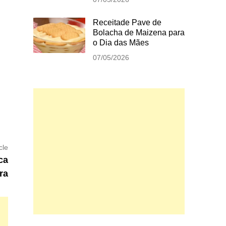
Receitade Pave de
Bolacha de Maizena para
o Dia das Mães
07/05/2026
Next
cle
article:
ca
ra