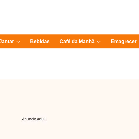
Show
Show
Jantar
Bebidas
Café da Manhã
Emagrecer
sub
sub
menu
menu