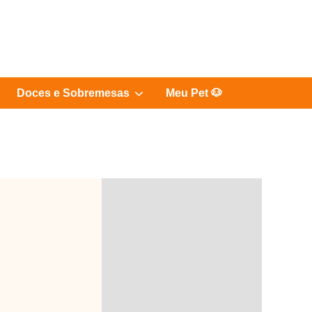
Show
Doces e Sobremesas
Meu Pet 🐶
sub
menu