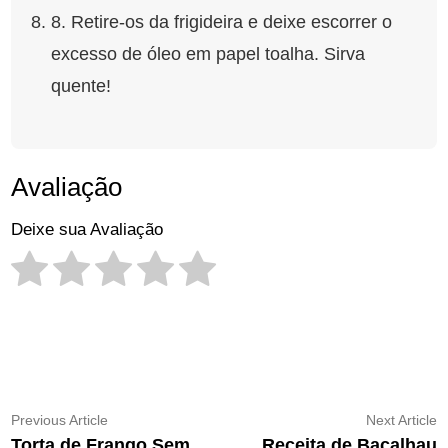
8. Retire-os da frigideira e deixe escorrer o
excesso de óleo em papel toalha. Sirva
quente!
Avaliação
Deixe sua Avaliação
Navegação
Previous
N
Previous Article
Next Article
article:
ar
Torta de Frango Sem
Receita de Bacalhau