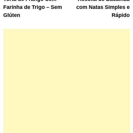
de
Farinha de Trigo – Sem
com Natas Simples e
Post
Glúten
Rápido