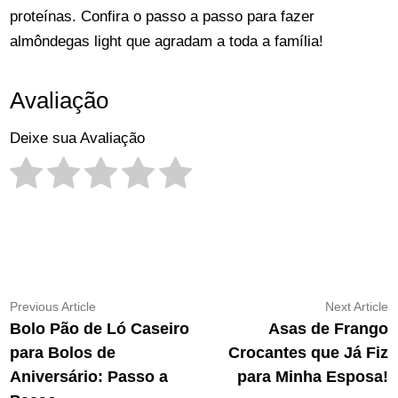
proteínas. Confira o passo a passo para fazer
almôndegas light que agradam a toda a família!
Avaliação
Deixe sua Avaliação
Navegação
Previous
N
Previous Article
Next Article
article:
ar
Bolo Pão de Ló Caseiro
Asas de Frango
de
para Bolos de
Crocantes que Já Fiz
Post
Aniversário: Passo a
para Minha Esposa!