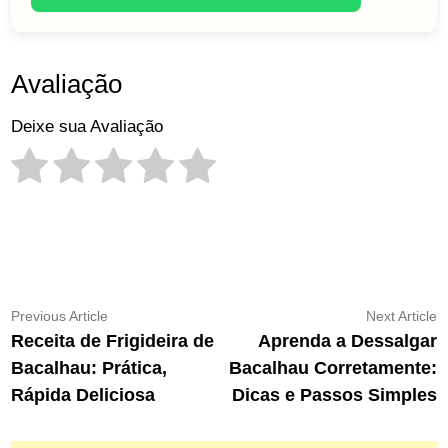
Avaliação
Deixe sua Avaliação
Navegação
Previous
N
Previous Article
Next Article
article:
ar
Receita de Frigideira de
Aprenda a Dessalgar
de
Bacalhau: Prática,
Bacalhau Corretamente:
Post
Rápida Deliciosa
Dicas e Passos Simples