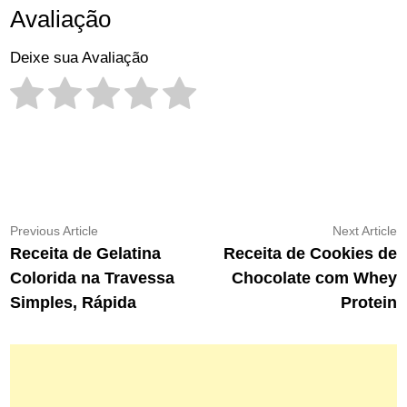
Avaliação
Deixe sua Avaliação
Navegação
Previous
N
Previous Article
Next Article
article:
ar
Receita de Gelatina
Receita de Cookies de
de
Colorida na Travessa
Chocolate com Whey
Post
Simples, Rápida
Protein