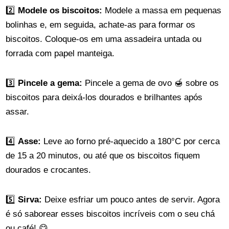
2️⃣
Modele os biscoitos:
Modele a massa em pequenas
bolinhas e, em seguida, achate-as para formar os
biscoitos. Coloque-os em uma assadeira untada ou
forrada com papel manteiga.
3️⃣
Pincele a gema:
Pincele a gema de ovo 🍯 sobre os
biscoitos para deixá-los dourados e brilhantes após
assar.
4️⃣
Asse:
Leve ao forno pré-aquecido a 180°C por cerca
de 15 a 20 minutos, ou até que os biscoitos fiquem
dourados e crocantes.
5️⃣
Sirva:
Deixe esfriar um pouco antes de servir. Agora
é só saborear esses biscoitos incríveis com o seu chá
ou café! 😋