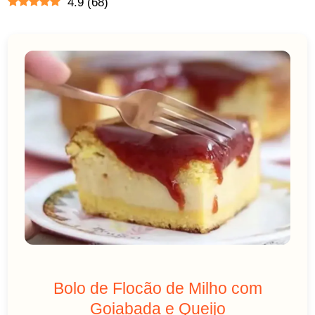
4.9
(
68
)
Bolo de Flocão de Milho com
Goiabada e Queijo