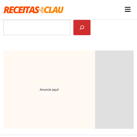
Skip
Mai
to
Me
content
Pesquisar