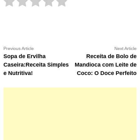
Navegação
Previous
N
Previous Article
Next Article
article:
ar
Sopa de Ervilha
Receita de Bolo de
de
Caseira:Receita Simples
Mandioca com Leite de
Post
e Nutritiva!
Coco: O Doce Perfeito