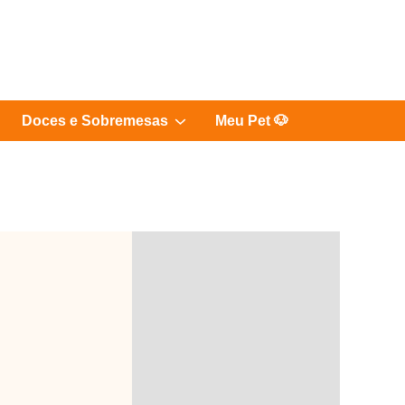
Show
Doces e Sobremesas
Meu Pet 🐶
sub
menu