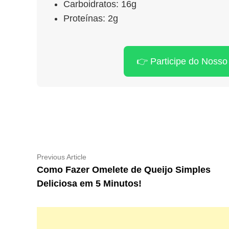
Carboidratos: 16g
Proteínas: 2g
👉 Participe do Noss
Navegação
Previous
Previous Article
article:
Como Fazer Omelete de Queijo Simples
de
Deliciosa em 5 Minutos!
Post