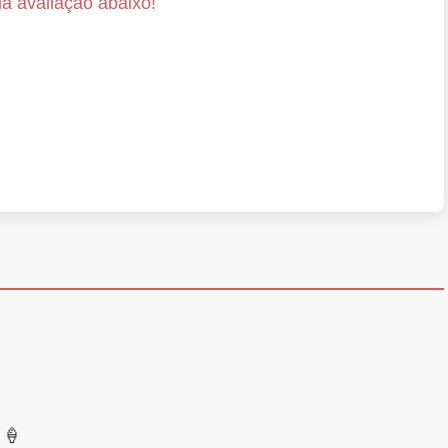
a avaliação abaixo!
 🍦