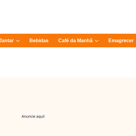
Show
Show
Jantar
Bebidas
Café da Manhã
Emagrecer
sub
sub
menu
menu