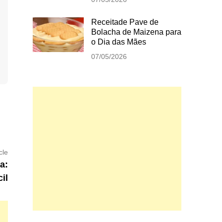
Receitade Pave de
Bolacha de Maizena para
o Dia das Mães
07/05/2026
Next
cle
article:
a:
il