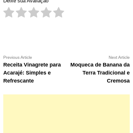
Deixe sua Avaliação
Navegação
Previous
N
Previous Article
Next Article
article:
ar
Receita Vinagrete para
Moqueca de Banana da
de
Acarajé: Simples e
Terra Tradicional e
Post
Refrescante
Cremosa