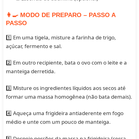
👩‍🍳 MODO DE PREPARO – PASSO A
PASSO
1️⃣ Em uma tigela, misture a farinha de trigo,
açúcar, fermento e sal.
2️⃣ Em outro recipiente, bata o ovo com o leite e a
manteiga derretida.
3️⃣ Misture os ingredientes líquidos aos secos até
formar uma massa homogênea (não bata demais).
4️⃣ Aqueça uma frigideira antiaderente em fogo
médio e unte com um pouco de manteiga.
5️⃣ Despeje porções da massa na frigideira (cerca