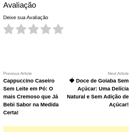
Avaliação
Deixe sua Avaliação
Navegação
Previous
N
Previous Article
Next Article
article:
ar
Cappuccino Caseiro
🍓 Doce de Goiaba Sem
de
Sem Leite em Pó: O
Açúcar: Uma Delícia
Post
mais Cremoso que Já
Natural e Sem Adição de
Bebi Sabor na Medida
Açúcar!
Certa!