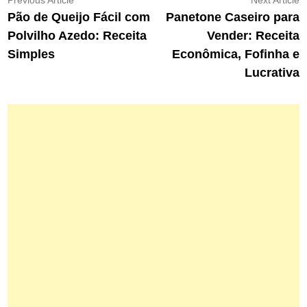
Navegação
Previous Article
Next Article
article:
ar
Pão de Queijo Fácil com
Panetone Caseiro para
de
Polvilho Azedo: Receita
Vender: Receita
Post
Simples
Econômica, Fofinha e
Lucrativa