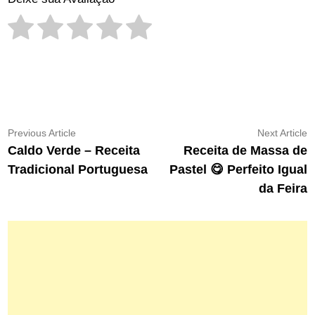
Navegação
Previous
N
Previous Article
Next Article
article:
ar
Caldo Verde – Receita
Receita de Massa de
de
Tradicional Portuguesa
Pastel 😋 Perfeito Igual
Post
da Feira