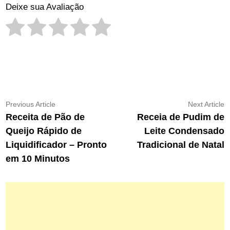
Deixe sua Avaliação
Navegação
Previous
N
Previous Article
Next Article
article:
ar
Receita de Pão de
Receia de Pudim de
de
Queijo Rápido de
Leite Condensado
Post
Liquidificador – Pronto
Tradicional de Natal
em 10 Minutos