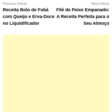
Navegação
Previous
N
Previous Article
Next Article
article:
ar
Receita Bolo de Fubá
Filé de Peixe Empanado:
de
com Queijo e Erva-Doce
A Receita Perfeita para o
Post
no Liquidificador
Seu Almoço