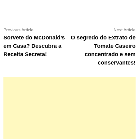
Navegação
Previous
N
Previous Article
Next Article
article:
ar
Sorvete do McDonald’s
O segredo do Extrato de
de
em Casa? Descubra a
Tomate Caseiro
Post
Receita Secreta!
concentrado e sem
conservantes!