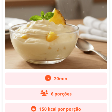
20min
6 porções
150 kcal por porção