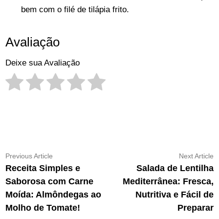
bem com o filé de tilápia frito.
Avaliação
Deixe sua Avaliação
Navegação
Previous
N
Previous Article
Next Article
article:
ar
Receita Simples e
Salada de Lentilha
de
Saborosa com Carne
Mediterrânea: Fresca,
Post
Moída: Almôndegas ao
Nutritiva e Fácil de
Molho de Tomate!
Preparar