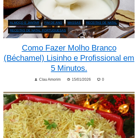
ALMOÇO E JANTAR
FIM DE ANO
MASSAS
RECEITAS DE NATAL
RECEITAS DE NATAL PORTUGUESAS
Como Fazer Molho Branco
(Béchamel) Lisinho e Profissional em
5 Minutos.
Clau Amorim
15/01/2026
0