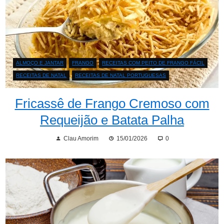
ALMOÇO E JANTAR
FRANGO
RECEITAS COM PEITO DE FRANGO FÁCIL
RECEITAS DE NATAL
RECEITAS DE NATAL PORTUGUESAS
Fricassê de Frango Cremoso com
Requeijão e Batata Palha
Clau Amorim
15/01/2026
0