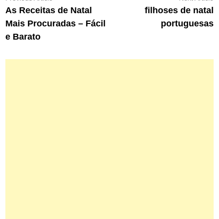
article:
ar
As Receitas de Natal
filhoses de natal
de
Mais Procuradas – Fácil
portuguesas
Post
e Barato