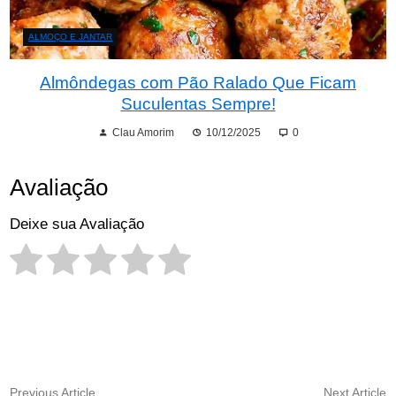
ALMOÇO E JANTAR
Almôndegas com Pão Ralado Que Ficam
Suculentas Sempre!
Clau Amorim
10/12/2025
0
Avaliação
Deixe sua Avaliação
Navegação
Previous
N
Previous Article
Next Article