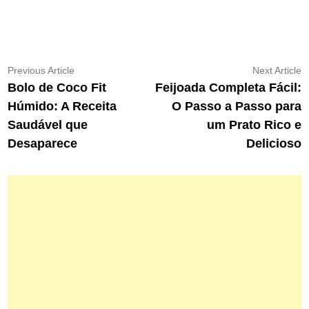
Navegação
Previous
N
Previous Article
Next Article
article:
ar
Bolo de Coco Fit
Feijoada Completa Fácil:
de
Húmido: A Receita
O Passo a Passo para
Post
Saudável que
um Prato Rico e
Desaparece
Delicioso