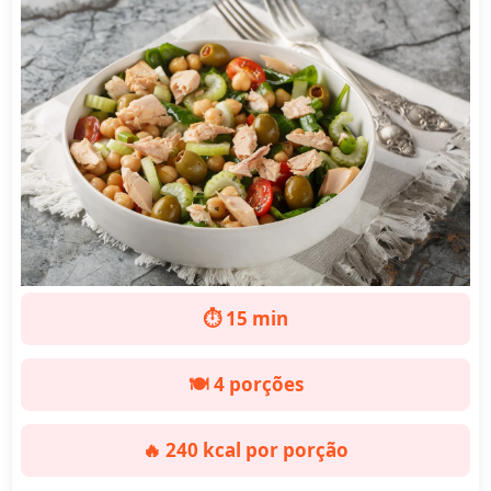
⏱️ 15 min
🍽️ 4 porções
🔥 240 kcal por porção