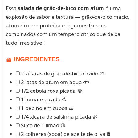
Essa
salada de grão-de-bico com atum
é uma
explosão de sabor e textura — grão-de-bico macio,
atum rico em proteína e legumes frescos
combinados com um tempero cítrico que deixa
tudo irresistível!
🧺 INGREDIENTES
2 xícaras de grão-de-bico cozido 🌱
2 latas de atum em água 🐟
1/2 cebola roxa picada 🧅
1 tomate picado 🍅
1 pepino em cubos 🥒
1/4 xícara de salsinha picada 🌿
Suco de 1 limão 🍋
2 colheres (sopa) de azeite de oliva 🛢️