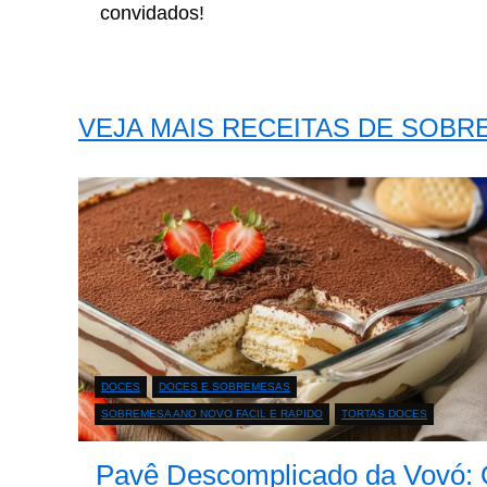
convidados!
VEJA MAIS RECEITAS DE SOB
DOCES
DOCES E SOBREMESAS
SOBREMESA ANO NOVO FACIL E RAPIDO
TORTAS DOCES
Pavê Descomplicado da Vovó: