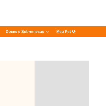
Show
Doces e Sobremesas
Meu Pet 🐶
sub
menu