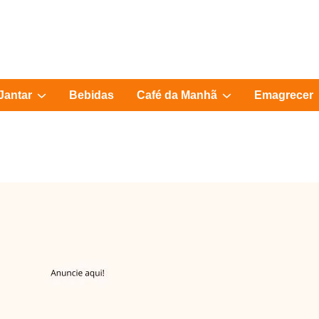
Show
Show
Jantar
Bebidas
Café da Manhã
Emagrecer
sub
sub
menu
menu