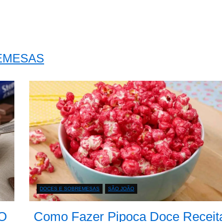
REMESAS
DOCES E SOBREMESAS
SÃO JOÃO
 O
Como Fazer Pipoca Doce Receit