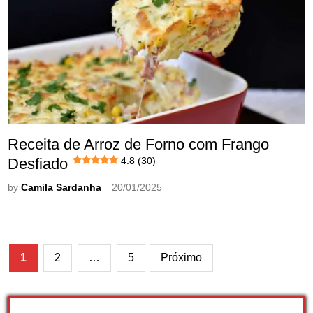
Receita de Arroz de Forno com Frango
Desfiado
4.8 (30)
by
Camila Sardanha
20/01/2025
Paginação
1
2
…
5
Próximo
de
posts